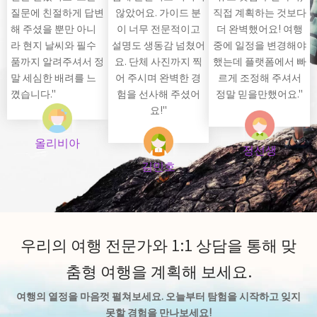
질문에 친절하게 답변
않았어요. 가이드 분
직접 계획하는 것보다
해 주셨을 뿐만 아니
이 너무 전문적이고
더 완벽했어요! 여행
라 현지 날씨와 필수
설명도 생동감 넘쳤어
중에 일정을 변경해야
품까지 알려주셔서 정
요. 단체 사진까지 찍
했는데 플랫폼에서 빠
말 세심한 배려를 느
어 주시며 완벽한 경
르게 조정해 주셔서
꼈습니다."
험을 선사해 주셨어
정말 믿을만했어요."
요!"
올리비아
정선생
김민호
우리의 여행 전문가와 1:1 상담을 통해 맞
춤형 여행을 계획해 보세요.
여행의 열정을 마음껏 펼쳐보세요. 오늘부터 탐험을 시작하고 잊지
못할 경험을 만나보세요!