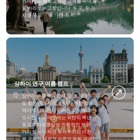
기적이고, 봉황고성은 고개를 숙여 물
을 바라보는 고향입니다. 두 곳, 두 가
지 중국.
상하이 연구 여름 캠프

상하이는 중국의 경제, 금융, 무역 
및 항운 중심지로, 현대적 번화함과 
역사적 깊이가 어우러진 국제적 대
도시입니다. 이곳에는 외탄의 백년 
풍경과 라오룽탕의 전통적인 분위
기가 있는가 하면 루자쭈이의 마천
루 군락과 세계적 수준의 문화 관광 