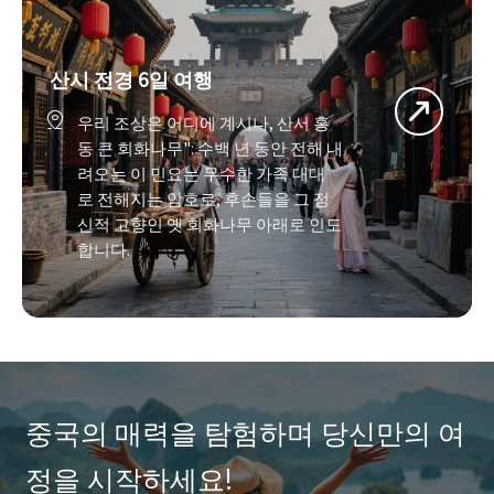
산시 전경 6일 여행

우리 조상은 어디에 계시나, 산서 홍
동 큰 회화나무": 수백 년 동안 전해 내
려오는 이 민요는 무수한 가족 대대
로 전해지는 암호로, 후손들을 그 정
신적 고향인 옛 회화나무 아래로 인도
합니다.
중국의 매력을 탐험하며 당신만의 여
정을 시작하세요!