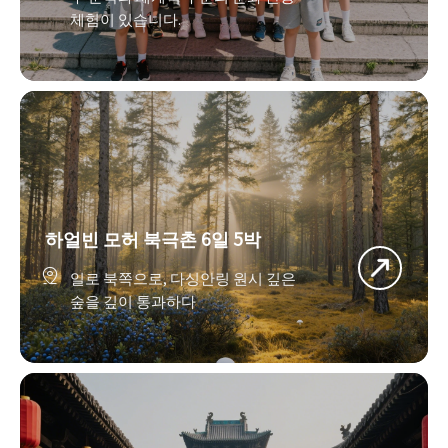
체험이 있습니다.
하얼빈 모허 북극촌 6일 5박

일로 북쪽으로, 다싱안링 원시 깊은 
숲을 깊이 통과하다