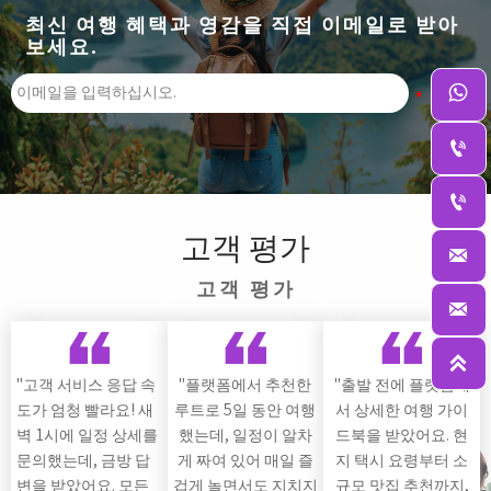
최신 여행 혜택과 영감을 직접 이메일로 받아
보세요.




고객 평가

고객 평가


"고객 서비스 응답 속
"플랫폼에서 추천한
"출발 전에 플랫폼에
도가 엄청 빨라요! 새
루트로 5일 동안 여행
서 상세한 여행 가이
벽 1시에 일정 상세를
했는데, 일정이 알차
드북을 받았어요. 현
문의했는데, 금방 답
게 짜여 있어 매일 즐
지 택시 요령부터 소
변을 받았어요. 모든
겁게 놀면서도 지치지
규모 맛집 추천까지,