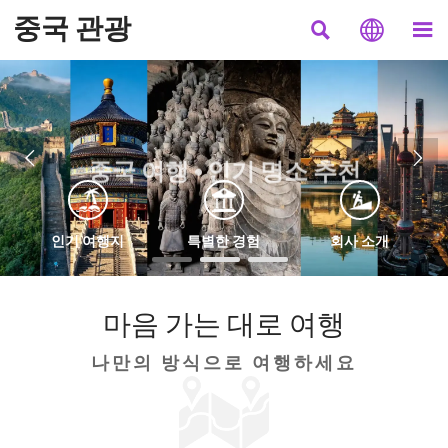
중국 관광



중국 여행 • 인기 명소 추천


인기 여행지
특별한 경험
회사 소개
마음 가는 대로 여행
나만의 방식으로 여행하세요