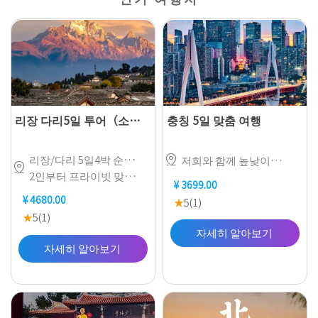
리장 다리5일 투어（소그
충칭 5일 맞춤 여행
룹）

리장/다리 5일4박 순수관광 프라이빗 투어 단독팀
저희와 함께 높낮이가 엇갈린 돌계단을 오르고, 건물을 관통하는 경전철을 타고, 강을 가로질러 설치된 케이블카에 탑승하여, 정통 충칭 City Walk를 시작하세요

2인부터 프라이빗 맞춤 투어 전 일정 특색 호텔 숙박 8인 전문 가이드 배정
¥ 3699.00
¥ 4680.00
★
5(1)
★
5(1)
자세히 알아보기
자세히 알아보기