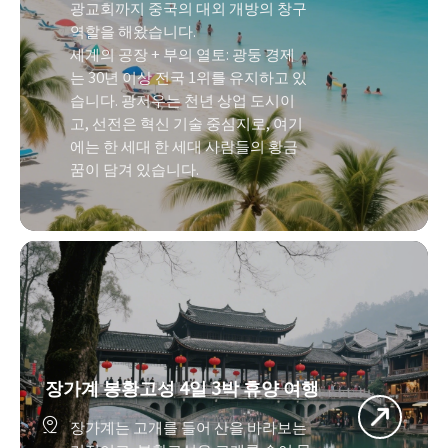
광교회까지 중국의 대외 개방의 창구 
역할을 해왔습니다.
세계의 공장 + 부의 열토: 광둥 경제
는 30년 이상 전국 1위를 유지하고 있
습니다. 광저우는 천년 상업 도시이
고, 선전은 혁신 기술 중심지로, 여기
에는 한 세대 한 세대 사람들의 황금
꿈이 담겨 있습니다.
장가계 봉황고성 4일 3박 휴양 여행

장가계는 고개를 들어 산을 바라보는 